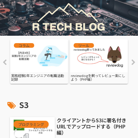
コラム
ツール
バッ
実務経験2年エンジニアの転職活動
reviewdogを飼ってレビュー楽にし
【A
記録
よう（PHP編）
コツ
S3
クライアントからS3に署名付き
プログラミング
URLでアップロードする（PHP
編）