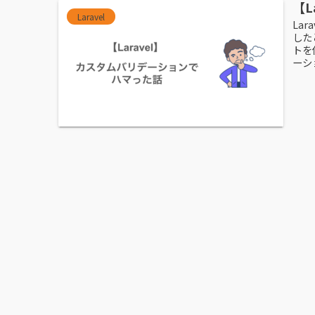
【L
Laravel
La
した
トを
ーショ
次
1
2