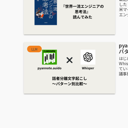
した
米マ
エンジ
py
LLM
パ
はじ
Wh
てい
議事