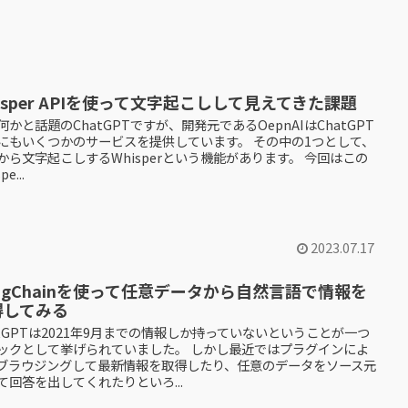
isper APIを使って文字起こしして見えてきた課題
何かと話題のChatGPTですが、開発元であるOepnAIはChatGPT
にもいくつかのサービスを提供しています。 その中の1つとして、
から文字起こしするWhisperという機能があります。 今回はこの
pe...
2023.07.17
ngChainを使って任意データから自然言語で情報を
得してみる
atGPTは2021年9月までの情報しか持っていないということが一つ
ックとして挙げられていました。 しかし最近ではプラグインによ
ブラウジングして最新情報を取得したり、任意のデータをソース元
て回答を出してくれたりといろ...