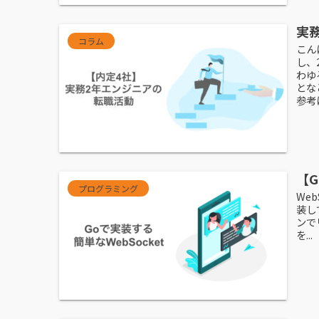
実
コラム
こん
し、
わゆ
とな
参考
【G
プログラミング
We
装し
ンで
を...