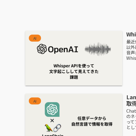
Wh
AI
最近
以外
音声
Whis
La
AI
取
Ch
のネ
って
とし