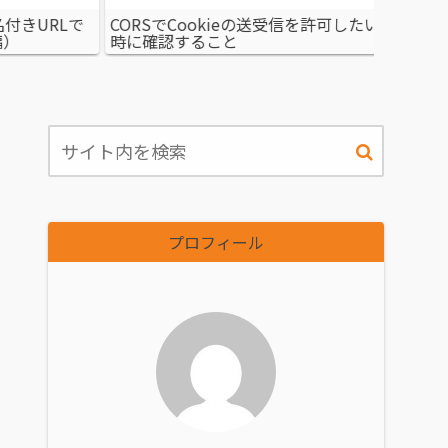
許可したい
LaravelのミドルウェアでIP制限機能
pyaano
文字起こ
プロフィール