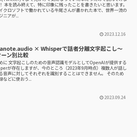
！ 本を読み終えて、特に印象に残ったことを書きたいと思います。
イクロソフトで働かれている牛尾さんが書かれた本で、世界一流の
ニアが...
2023.12.16
aanote.audio × Whisperで話者分離文字起こし〜
ターン別比較
めに 文字起こしのための音声認識モデルとしてOpenAIが提供する
isperが存在しますが、今のところ（2023年9月時点）複数人が話し
る音声に対してそれぞれを識別することはできません。 そのため
録などに使おう...
2023.09.24