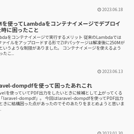
2023.06.18
Mを使ってLambdaをコンテナイメージでデプロイ
た時に困ったこと
mbdaをコンテナイメージで実行するメリット 従来のLambdaでは
Pファイルをアップロードする形でZIPパッケージは解凍後に250Mが
というような制限がありました。 コンテナイメージを使えるよう
たこ...
2023.06.13
ravel-dompdfを使って困ったあれこれ
ravelを使っていてPDF出力をしたいときに候補として上がってくる
laravel-dompdf」。 今回はlaravel-dompdfを使ってPDF出力
ときに結構困った点があったのでそのあたりをまとめようと思いま
.
2023.01.30