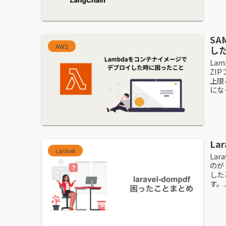
SA
AWS
し
La
ZI
上限
になっ
La
Laravel
La
のが「
した
す。..