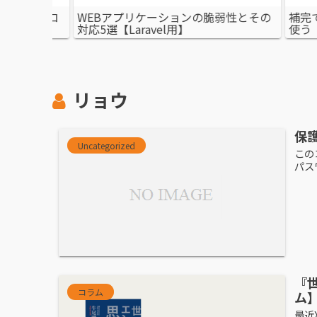
性とその
補完でサクサク！Laravel IDE Helperを
クライア
使う
アップロ
リョウ
保護
Uncategorized
この
パス
『
コラム
ム
最近