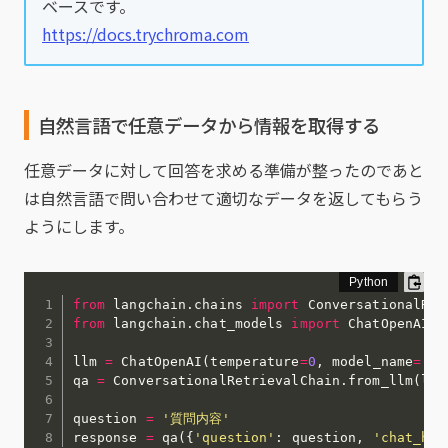
ベースです。
https://docs.trychroma.com
自然言語で任意データから情報を取得する
任意データに対して回答を求める準備が整ったのであと
は自然言語で問い合わせて適切なデータを返してもらう
ようにします。
from
 langchain
.
chains 
import
from
 langchain
.
chat_models 
import
 ChatOpenAI

llm 
=
 ChatOpenAI
(
temperature
=
0
,
 model_name
=
'gp
qa 
=
 ConversationalRetrievalChain
.
from_llm
(
llm
question 
=
'質問内容'
response 
=
 qa
(
{
'question'
:
 question
,
'chat_his