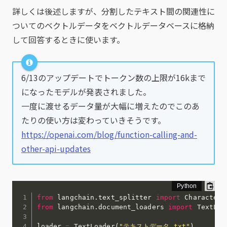
詳しくは後述しますが、分割したテキスト間の関連性に
ついてのベクトルデータをベクトルデータベースに格納
して回答するときに使います。
6/13のアップデートでトークン数の上限が16kまで
になったモデルが発表されました。
一度に渡せるデータ量が大幅に増えたのでこのあ
たりの使い方は変わっていきそうです。
https://openai.com/blog/function-calling-and-
other-api-updates
from
 langchain
.
text_splitter 
import
from
 langchain
.
document_loaders 
import
 TextLoad
loader 
=
 TextLoader
(
"テキストデータ.txt"
)