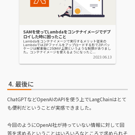
SAMを使ってLambdaをコンテナイメージでデプ
ロイした時に困ったこと
Lambdaをコンテナイメージで実行するメリット従来の
LambdaではZIPファイルをアップロードする形でZIPパッ
ケージは解凍後に250Mが上限というような制限がありまし
た。コンテナイメージを使えるようになったこ...
2023.06.13
最後に
ChatGPTなどOpenAIのAPIを使う上でLangChainはとて
も便利だということが実感できました。
今回のようにOpenAI社が持っていない情報に対して回
答を求めるということはいろいろなところで求められそ