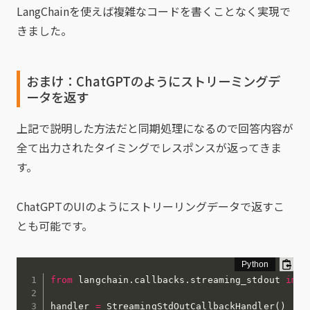
LangChainを使えば複雑なコードを書くことなく実現で
きました。
おまけ：ChatGPTのようにストリーミングデ
ータを返す
上記で説明した方法だと同期処理になるので回答内容が
全て出力されたタイミングでレスポンスが返ってきま
す。
ChatGPTのUIのようにストリーリングデータで返すこ
とも可能です。
from
 langchain
.
callbacks
.
streaming_stdout 
impo
handler 
=
 StreamingStdOutCallbackHandler
(
)