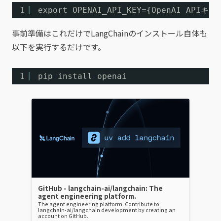
1
export OPENAI_API_KEY={OpenAI APIキー
事前準備はこれだけでLangChainのインストール自体も
以下を実行するだけです。
1
pip install openai
GitHub - langchain-ai/langchain: The
agent engineering platform.
The agent engineering platform. Contribute to
langchain-ai/langchain development by creating an
account on GitHub.