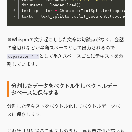
documents 
=
 loader
.
load
(
)
text_splitter 
=
 CharacterTextSplitter
(
separato
texts 
=
 text_splitter
.
split_documents
(
document
※Whisperで文字起こしした文章は句読点がなく、会話
の途切れなどが半角スペースとして出力されるので
として半角スペースごとにテキストを分
separator=' '
割しています。
分割したデータをベクトル化しベクトルデー
タベースに保存する
分割したテキストをベクトル化してベクトルデータベー
スに保存します。
これはLLMに送るテキストのうち、最も関連性の高いも