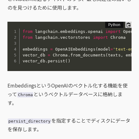
のを見つけるために使用します。
from
 langchain
.
embeddings
.
openai 
import
from
 langchain
.
vectorstores 
import
 Chroma

embeddings 
=
 OpenAIEmbeddings
(
model
=
'text-embe
vector_db 
=
 Chroma
.
from_documents
(
texts
,
 embed
vector_db
.
persist
(
)
EmbeddingsというOpenAIのベクトル化する機能を使
って
というベクトルデータベースに格納しま
Chroma
す。
を指定することでディスクにデータ
persist_directory
を保存します。