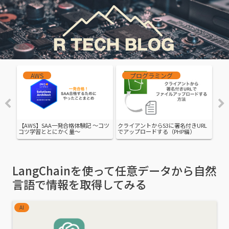
AWS
プログラミング
楽にし
【AWS】SAA一発合格体験記 〜コツ
クライアントからS3に署名付きURL
Wh
コツ学習ととにかく量〜
でアップロードする（PHP編）
見え
LangChainを使って任意データから自然
言語で情報を取得してみる
AI