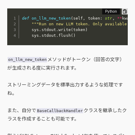
def
on_llm_new_token
(
self
,
 token
:
str
,
**
kwarg
"""Run on new LLM token. Only available wh
    sys
.
stdout
.
write
(
token
)
    sys
.
stdout
.
flush
(
)
メソッドがトークン（回答の文字）
on_llm_new_token
が生成される度に実行されます。
ストリーミングデータを標準出力するような処理です
ね。
また、自分で
クラスを継承したク
BaseCallbackHandler
ラスを作成することも可能です。