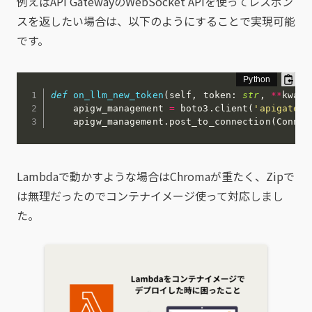
例えばAPI GatewayのWebSocket APIを使ってレスポン
スを返したい場合は、以下のようにすることで実現可能
です。
def
on_llm_new_token
(
self
,
 token
:
str
,
**
kwarg
    apigw_management 
=
 boto3
.
client
(
'apigatewa
    apigw_management
.
post_to_connection
(
Connec
Lambdaで動かすような場合はChromaが重たく、Zipで
は無理だったのでコンテナイメージ使って対応しまし
た。