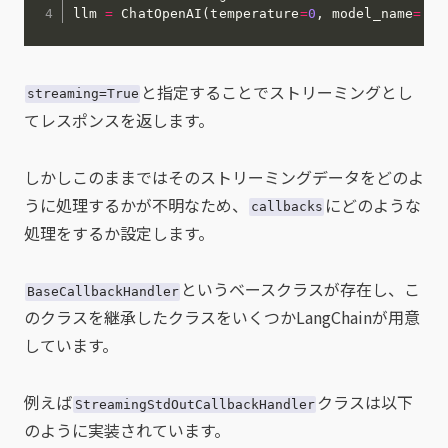
llm 
=
 ChatOpenAI
(
temperature
=
0
,
 model_name
=
'gp
と指定することでストリーミングとし
streaming=True
てレスポンスを返します。
しかしこのままではそのストリーミングデータをどのよ
うに処理するかが不明なため、
にどのような
callbacks
処理をするか設定します。
というベースクラスが存在し、こ
BaseCallbackHandler
のクラスを継承したクラスをいくつかLangChainが用意
しています。
例えば
クラスは以下
StreamingStdOutCallbackHandler
のように実装されています。